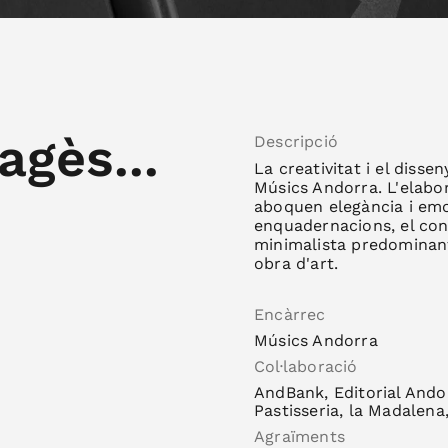
agès...
Descripció
La creativitat i el disse
Músics Andorra. L'elabor
aboquen elegància i emo
enquadernacions, el cont
minimalista predominant.
obra d'art.
Encàrrec
Músics Andorra
Col·laboració
AndBank, Editorial Andor
Pastisseria, la Madalena
Agraïments