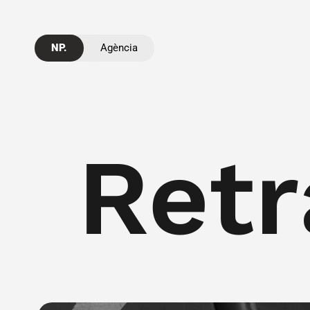
NP.
Agència
Retr