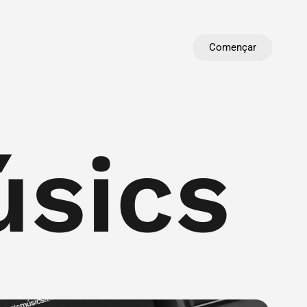
Començar
úsics