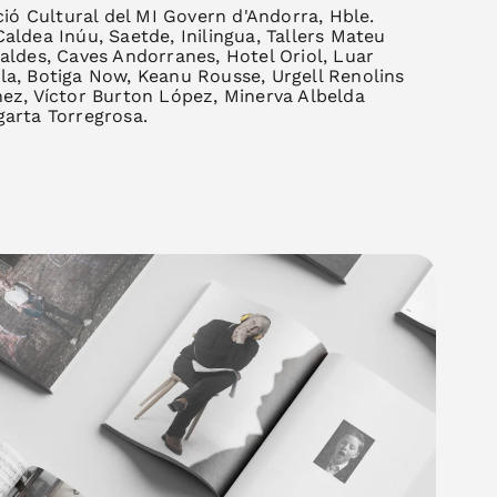
ó Cultural del MI Govern d'Andorra, Hble.
aldea Inúu, Saetde, Inilingua, Tallers Mateu
aldes, Caves Andorranes, Hotel Oriol, Luar
la, Botiga Now, Keanu Rousse, Urgell Renolins
hez, Víctor Burton López, Minerva Albelda
garta Torregrosa.